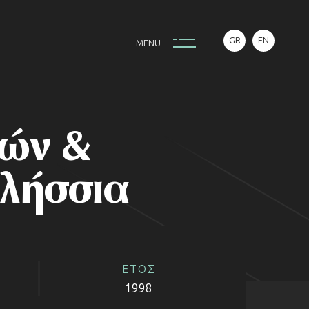
GR
EN
M
E
N
U
τών &
ιλήσσια
ΕΤΟΣ
1998